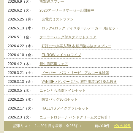
2026.6.9（火）
熊撃退スプレー
2026.6.2（火）
2026アーリーサマーセール開催中
2026.5.25（月）
充電式ミストファン
2026.5.13（水）
ロック&ロック アイスボールメーカー 3個セット
2026.5.1（金）
クーラーバッグ付きクアッドチェア
2026.4.22（水）
好評につき再入荷❗ 衣類用染み抜きスプレー
2026.4.10（金）
EUROW マイクロワイプ
2026.4.2（木）
新生活応援フェア
2026.3.21（土）
ドーバー パストリーゼ アルコール除菌
2026.3.13（金）
VANISH パウダー 2.4kg 衣料用漂白剤 染み抜き
2026.3.5（木）
ニャンとも清潔トイレセット
2026.2.25（水）
防災バッグ30点セット
2026.2.17（火）
HALEYS メイクブラシセット
2026.2.3（火）
ニュートロジーナ ハンドクリームのご紹介！
記事リスト：
1
～
20
件目を表示（全
266
件）
前の10件
>次の10件