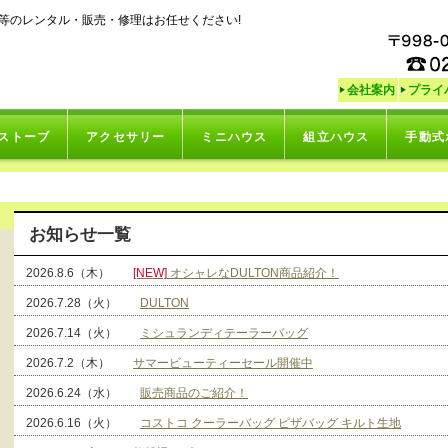
等のレンタル・販売・修理はお任せください!
会社案内
プライ
ストーブ
アクセサリー
ミニハウス
組立ハウス
手動式
お知らせ一覧
2026.8.6（木）
[NEW]
オシャレなDULTON商品紹介！
2026.7.28（火）
DULTON
2026.7.14（火）
ミシュランディテーラーバッグ
2026.7.2（木）
サマービューティーセール開催中
2026.6.24（水）
販売商品のご紹介！
2026.6.16（火）
コストコ クーラーバッグ ピザバッグ キルト生地